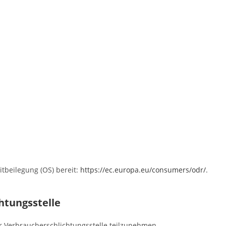
itbeilegung (OS) bereit:
https://ec.europa.eu/consumers/odr/
.
htungs­stelle
ner Verbraucherschlichtungsstelle teilzunehmen.